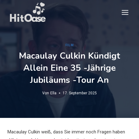
Zum
Inhalt
springen
FILM
Macaulay Culkin Kündigt
Allein Eine 35 -jährige
Jubiläums -Tour An
Von
Ella
17. September 2025
Macaulay Culkin weiß, dass Sie immer noch Fragen haben