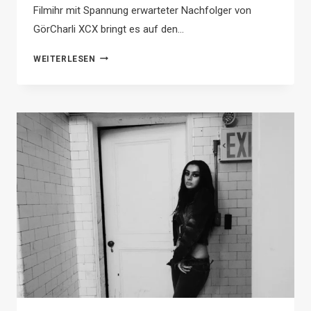
Filmihr mit Spannung erwarteter Nachfolger von
GörCharli XCX bringt es auf den…
CHARLI
WEITERLESEN
XCX
VERÖFFENTLICHT
MUSIK-,
MODE-
UND
FILM-
B-
SEITEN