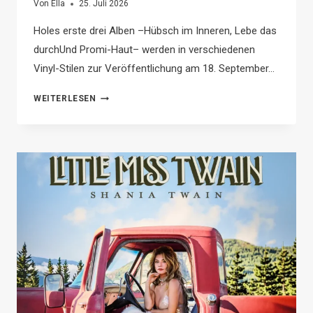
Von
Ella
25. Juli 2026
Holes erste drei Alben –Hübsch im Inneren, Lebe das
durchUnd Promi-Haut– werden in verschiedenen
Vinyl-Stilen zur Veröffentlichung am 18. September…
HOLE
WEITERLESEN
VERÖFFENTLICHT
KLASSISCHE
ALBEN
AUF
VINYL
NEU