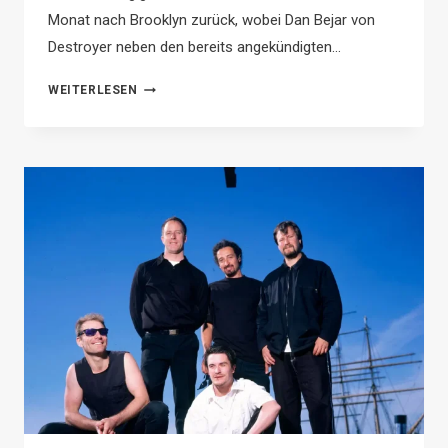
Monat nach Brooklyn zurück, wobei Dan Bejar von
Destroyer neben den bereits angekündigten…
DESTROYER,
WEITERLESEN
STEPHIN
MERRITT
ALS
HEADLINER
BEI
BAZOOKA!
FEST