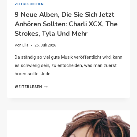
ZEITGESCHEHEN
9 Neue Alben, Die Sie Sich Jetzt
Anhören Sollten: Charli XCX, The
Strokes, Tyla Und Mehr
Von
Ella
26. Juli 2026
Da ständig so viel gute Musik veröffentlicht wird, kann
es schwierig sein, zu entscheiden, was man zuerst
hören sollte. Jede…
9
WEITERLESEN
NEUE
ALBEN,
DIE
SIE
SICH
JETZT
ANHÖREN
SOLLTEN: