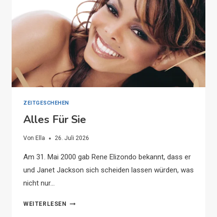
CHARLI
XCX,
THE
STROKES,
TYLA
UND
MEHR
ZEITGESCHEHEN
Alles Für Sie
Von
Ella
26. Juli 2026
Am 31. Mai 2000 gab Rene Elizondo bekannt, dass er
und Janet Jackson sich scheiden lassen würden, was
nicht nur…
ALLES
WEITERLESEN
FÜR