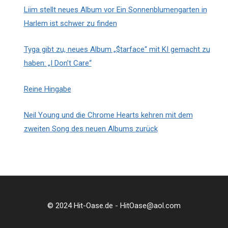
Liim stellt neues Album vor Ein Sonnenblumengarten in
Harlem ist schwer zu finden
Tyga gibt zu, neues Album „$tarface“ mit KI gemacht zu
haben: „I Don’t Care“
Reine Hingabe
Neil Young und die Chrome Hearts kehren mit dem
zweiten Song des neuen Albums zurück
© 2024 Hit-Oase.de - HitOase@aol.com