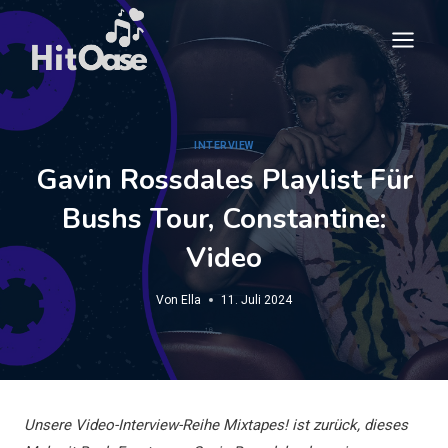
Zum
Inhalt
springen
INTERVIEW
Gavin Rossdales Playlist Für
Bushs Tour, Constantine:
Video
Von
Ella
11. Juli 2024
Unsere Video-Interview-Reihe
Mixtapes!
ist zurück, dieses