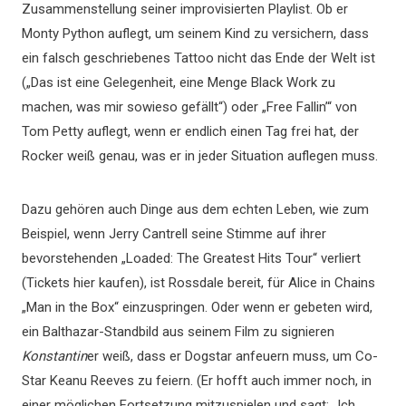
Zusammenstellung seiner improvisierten Playlist. Ob er
Monty Python auflegt, um seinem Kind zu versichern, dass
ein falsch geschriebenes Tattoo nicht das Ende der Welt ist
(„Das ist eine Gelegenheit, eine Menge Black Work zu
machen, was mir sowieso gefällt“) oder „Free Fallin’“ von
Tom Petty auflegt, wenn er endlich einen Tag frei hat, der
Rocker weiß genau, was er in jeder Situation auflegen muss.
Dazu gehören auch Dinge aus dem echten Leben, wie zum
Beispiel, wenn Jerry Cantrell seine Stimme auf ihrer
bevorstehenden „Loaded: The Greatest Hits Tour“ verliert
(Tickets hier kaufen), ist Rossdale bereit, für Alice in Chains
„Man in the Box“ einzuspringen. Oder wenn er gebeten wird,
ein Balthazar-Standbild aus seinem Film zu signieren
Konstantin
er weiß, dass er Dogstar anfeuern muss, um Co-
Star Keanu Reeves zu feiern. (Er hofft auch immer noch, in
einer möglichen Fortsetzung mitzuspielen und sagt: „Ich