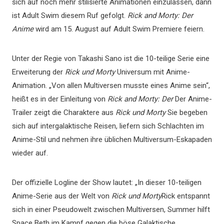
sich auf noch mehr stilisierte Animationen einzulassen, dann
ist Adult Swim diesem Ruf gefolgt.
Rick and Morty: Der
Anime
wird am 15. August auf Adult Swim Premiere feiern.
Unter der Regie von Takashi Sano ist die 10-teilige Serie eine
Erweiterung der
Rick und Morty
Universum mit Anime-
Animation. „Von allen Multiversen musste eines Anime sein“,
heißt es in der Einleitung von
Rick and Morty: Der
Der Anime-
Trailer zeigt die Charaktere aus
Rick und Morty
Sie begeben
sich auf intergalaktische Reisen, liefern sich Schlachten im
Anime-Stil und nehmen ihre üblichen Multiversum-Eskapaden
wieder auf.
Der offizielle Logline der Show lautet: „In dieser 10-teiligen
Anime-Serie aus der Welt von
Rick und Morty
Rick entspannt
sich in einer Pseudowelt zwischen Multiversen, Summer hilft
Space Beth im Kampf gegen die böse Galaktische