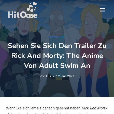
Zum
Inhalt
springen
FERNSEHEN
Sehen Sie Sich Den Trailer Zu
Rick And Morty: The Anime
Von Adult Swim An
Von
Ella
12. Juli 2024
Wenn Sie sich jemals danach gesehnt haben
Rick und Morty