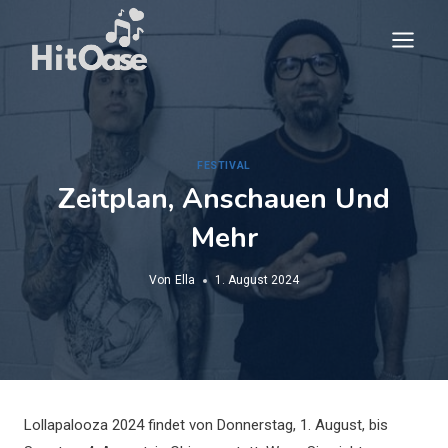
Zum
Inhalt
springen
FESTIVAL
Zeitplan, Anschauen Und
Mehr
Von
Ella
1. August 2024
Lollapalooza 2024 findet von Donnerstag, 1. August, bis