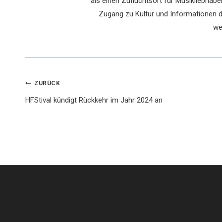
als einen Zufluchtsort für Musikliebhaber
Zugang zu Kultur und Informationen du
we
Beitragsnavigation
ZURÜCK
HFStival kündigt Rückkehr im Jahr 2024 an