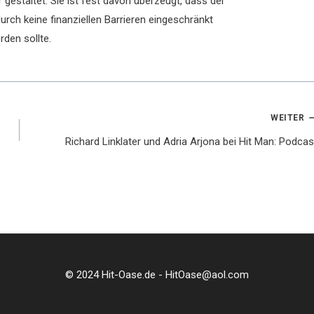
 gestaltet. Sie ist fest davon überzeugt, dass der
rch keine finanziellen Barrieren eingeschränkt
rden sollte.
WEITER
Richard Linklater und Adria Arjona bei Hit Man: Podcas
© 2024 Hit-Oase.de - HitOase@aol.com