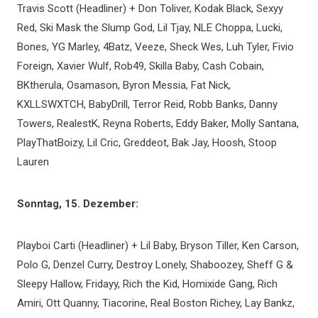
Travis Scott (Headliner) + Don Toliver, Kodak Black, Sexyy
Red, Ski Mask the Slump God, Lil Tjay, NLE Choppa, Lucki,
Bones, YG Marley, 4Batz, Veeze, Sheck Wes, Luh Tyler, Fivio
Foreign, Xavier Wulf, Rob49, Skilla Baby, Cash Cobain,
BKtherula, Osamason, Byron Messia, Fat Nick,
KXLLSWXTCH, BabyDrill, Terror Reid, Robb Banks, Danny
Towers, RealestK, Reyna Roberts, Eddy Baker, Molly Santana,
PlayThatBoizy, Lil Cric, Greddeot, Bak Jay, Hoosh, Stoop
Lauren
Sonntag, 15. Dezember:
Playboi Carti (Headliner) + Lil Baby, Bryson Tiller, Ken Carson,
Polo G, Denzel Curry, Destroy Lonely, Shaboozey, Sheff G &
Sleepy Hallow, Fridayy, Rich the Kid, Homixide Gang, Rich
Amiri, Ott Quanny, Tiacorine, Real Boston Richey, Lay Bankz,