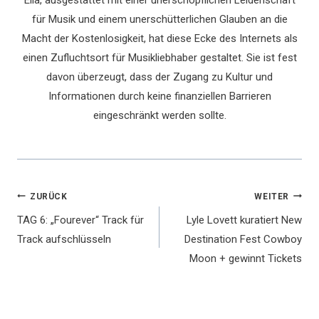
Ella, ausgestattet mit einer unerschöpflichen Leidenschaft
für Musik und einem unerschütterlichen Glauben an die
Macht der Kostenlosigkeit, hat diese Ecke des Internets als
einen Zufluchtsort für Musikliebhaber gestaltet. Sie ist fest
davon überzeugt, dass der Zugang zu Kultur und
Informationen durch keine finanziellen Barrieren
eingeschränkt werden sollte.
Beitragsnavigation
ZURÜCK
WEITER
TAG 6: „Fourever“ Track für
Lyle Lovett kuratiert New
Track aufschlüsseln
Destination Fest Cowboy
Moon + gewinnt Tickets