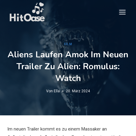
Zum
Inhalt
springen
FILM
Aliens Laufen Amok Im Neuen
Trailer Zu Alien: Romulus:
Watch
Von
Ella
20. März 2024
Im neuen Trailer kommt es zu einem Massaker an