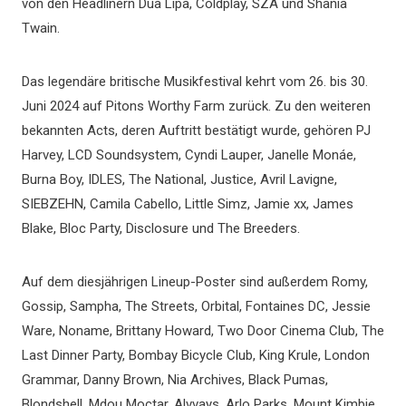
von den Headlinern Dua Lipa, Coldplay, SZA und Shania
Twain.
Das legendäre britische Musikfestival kehrt vom 26. bis 30.
Juni 2024 auf Pitons Worthy Farm zurück. Zu den weiteren
bekannten Acts, deren Auftritt bestätigt wurde, gehören PJ
Harvey, LCD Soundsystem, Cyndi Lauper, Janelle Monáe,
Burna Boy, IDLES, The National, Justice, Avril Lavigne,
SIEBZEHN, Camila Cabello, Little Simz, Jamie xx, James
Blake, Bloc Party, Disclosure und The Breeders.
Auf dem diesjährigen Lineup-Poster sind außerdem Romy,
Gossip, Sampha, The Streets, Orbital, Fontaines DC, Jessie
Ware, Noname, Brittany Howard, Two Door Cinema Club, The
Last Dinner Party, Bombay Bicycle Club, King Krule, London
Grammar, Danny Brown, Nia Archives, Black Pumas,
Blondshell, Mdou Moctar, Alvvays, Arlo Parks, Mount Kimbie,