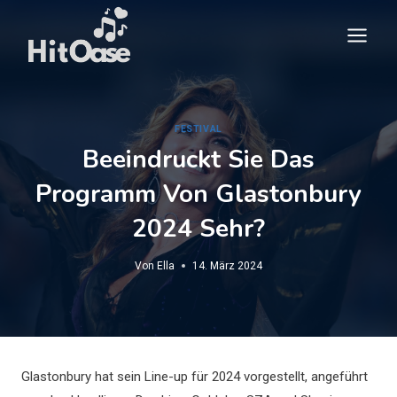
Zum
Inhalt
springen
FESTIVAL
Beeindruckt Sie Das
Programm Von Glastonbury
2024 Sehr?
Von
Ella
14. März 2024
Glastonbury hat sein Line-up für 2024 vorgestellt, angeführt