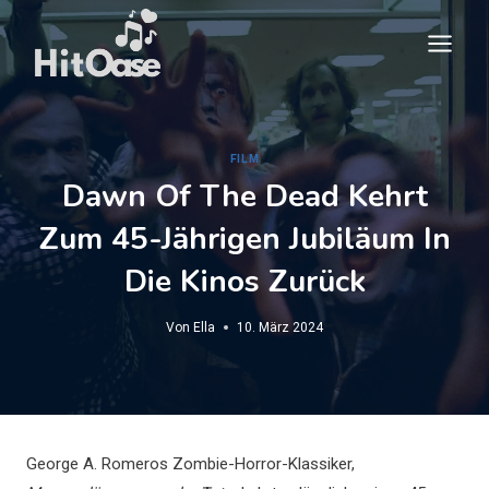
Zum
Inhalt
springen
FILM
Dawn Of The Dead Kehrt
Zum 45-Jährigen Jubiläum In
Die Kinos Zurück
Von
Ella
10. März 2024
George A. Romeros Zombie-Horror-Klassiker,