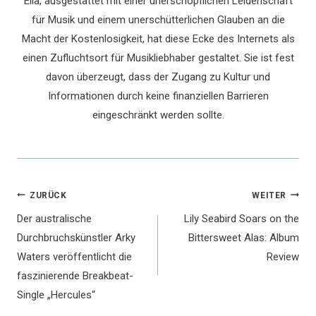
Ella, ausgestattet mit einer unerschöpflichen Leidenschaft
für Musik und einem unerschütterlichen Glauben an die
Macht der Kostenlosigkeit, hat diese Ecke des Internets als
einen Zufluchtsort für Musikliebhaber gestaltet. Sie ist fest
davon überzeugt, dass der Zugang zu Kultur und
Informationen durch keine finanziellen Barrieren
eingeschränkt werden sollte.
Beitragsnavigation
ZURÜCK
WEITER
Der australische
Lily Seabird Soars on the
Durchbruchskünstler Arky
Bittersweet Alas: Album
Waters veröffentlicht die
Review
faszinierende Breakbeat-
Single „Hercules“