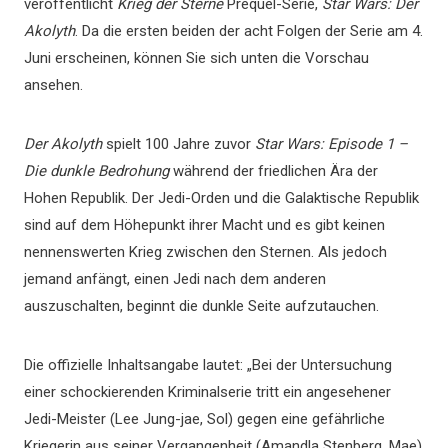
veröffentlicht
Krieg der Sterne
Prequel-Serie,
Star Wars: Der
Akolyth
. Da die ersten beiden der acht Folgen der Serie am 4.
Juni erscheinen, können Sie sich unten die Vorschau
ansehen.
Der Akolyth
spielt 100 Jahre zuvor
Star Wars: Episode 1 –
Die dunkle Bedrohung
während der friedlichen Ära der
Hohen Republik. Der Jedi-Orden und die Galaktische Republik
sind auf dem Höhepunkt ihrer Macht und es gibt keinen
nennenswerten Krieg zwischen den Sternen. Als jedoch
jemand anfängt, einen Jedi nach dem anderen
auszuschalten, beginnt die dunkle Seite aufzutauchen.
Die offizielle Inhaltsangabe lautet: „Bei der Untersuchung
einer schockierenden Kriminalserie tritt ein angesehener
Jedi-Meister (Lee Jung-jae, Sol) gegen eine gefährliche
Kriegerin aus seiner Vergangenheit (Amandla Stenberg, Mae)