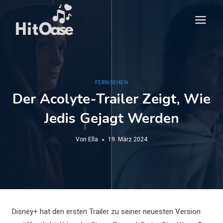
Zum
Inhalt
springen
FERNSEHEN
Der Acolyte-Trailer Zeigt, Wie
Jedis Gejagt Werden
Von
Ella
19. März 2024
Disney+ hat den ersten Trailer zu seiner neuesten Version