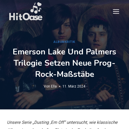
Zum
Inhalt
springen
ALBUMKRITIK
Emerson Lake Und Palmers
Trilogie Setzen Neue Prog-
Rock-Maßstäbe
Von
Ella
11. März 2024
Unsere Serie „Dusting ‚Em Off“ untersucht, wie klassische