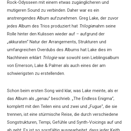
Rock-Odysseen mit einem etwas zugänglicheren und
mutigeren Sound zu verbinden. Daher war es ein
anstrengendes Album aufzunehmen. Greg Lake, der zuvor
jedes Album des Trios produziert hat
Trilogie
nahm seine
Rolle hinter den Kulissen wieder auf – aufgrund der
„akkuraten“ Natur der Arrangements, Strukturen und
umfangreichen Overdubs des Albums hat Lake dies im
Nachhinein erklärt
Trilogie
war sowohl sein Lieblingsalbum
von Emerson, Lake & Palmer als auch eines der am
schwierigsten zu erstellenden.
Schon beim ersten Song wird klar, was Lake meinte, als er
das Album als „genau“ beschrieb. „The Endless Enigma“,
komplett mit den Teilen eins und zwei und „Fugue“, die sie
trennen, ist eine stürmische Reise, die durch verschiedene
Songstrukturen, Tempi, Gefühle und Synth-Voicings auf und
ab geht. Es ist so sorgfältig ausgearbeitet, dass jeder Keith