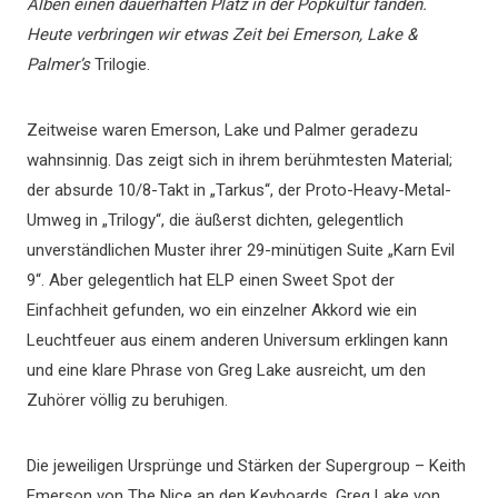
Alben einen dauerhaften Platz in der Popkultur fanden.
Heute verbringen wir etwas Zeit bei Emerson, Lake &
Palmer’s
Trilogie.
Zeitweise waren Emerson, Lake und Palmer geradezu
wahnsinnig. Das zeigt sich in ihrem berühmtesten Material;
der absurde 10/8-Takt in „Tarkus“, der Proto-Heavy-Metal-
Umweg in „Trilogy“, die äußerst dichten, gelegentlich
unverständlichen Muster ihrer 29-minütigen Suite „Karn Evil
9“. Aber gelegentlich hat ELP einen Sweet Spot der
Einfachheit gefunden, wo ein einzelner Akkord wie ein
Leuchtfeuer aus einem anderen Universum erklingen kann
und eine klare Phrase von Greg Lake ausreicht, um den
Zuhörer völlig zu beruhigen.
Die jeweiligen Ursprünge und Stärken der Supergroup – Keith
Emerson von The Nice an den Keyboards, Greg Lake von