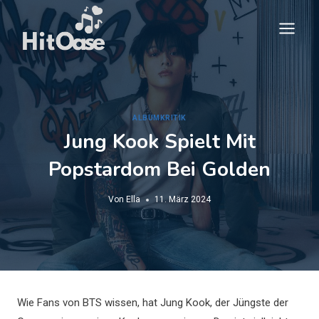
Zum
Inhalt
springen
ALBUMKRITIK
Jung Kook Spielt Mit
Popstardom Bei Golden
Von
Ella
11. März 2024
Wie Fans von BTS wissen, hat Jung Kook, der Jüngste der