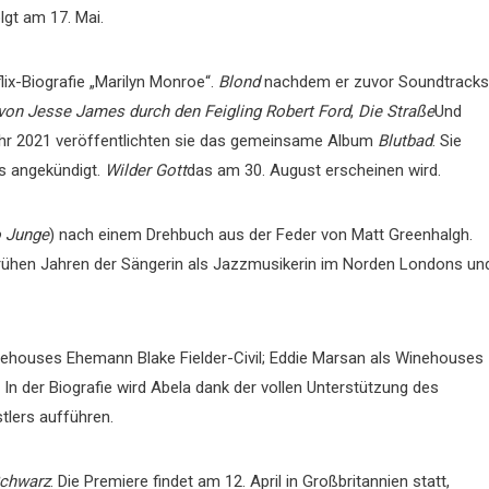
lgt am 17. Mai.
lix-Biografie „Marilyn Monroe“.
Blond
nachdem er zuvor Soundtracks
von Jesse James durch den Feigling Robert Ford
,
Die Straße
Und
ahr 2021 veröffentlichten sie das gemeinsame Album
Blutbad
. Sie
s angekündigt.
Wilder Gott
das am 30. August erscheinen wird.
 Junge
) nach einem Drehbuch aus der Feder von Matt Greenhalgh.
n frühen Jahren der Sängerin als Jazzmusikerin im Norden Londons un
nehouses Ehemann Blake Fielder-Civil; Eddie Marsan als Winehouses
 In der Biografie wird Abela dank der vollen Unterstützung des
tlers aufführen.
Schwarz
. Die Premiere findet am 12. April in Großbritannien statt,