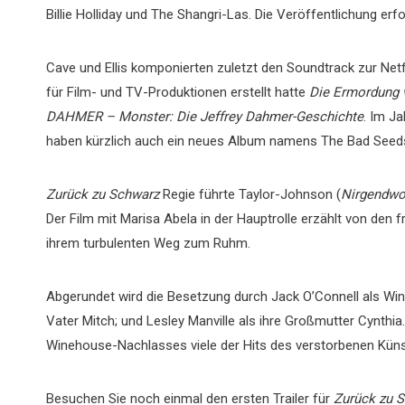
Billie Holliday und The Shangri-Las. Die Veröffentlichung erfo
Cave und Ellis komponierten zuletzt den Soundtrack zur Netf
für Film- und TV-Produktionen erstellt hatte
Die Ermordung 
DAHMER – Monster: Die Jeffrey Dahmer-Geschichte
. Im J
haben kürzlich auch ein neues Album namens The Bad Seed
Zurück zu Schwarz
Regie führte Taylor-Johnson (
Nirgendwo
Der Film mit Marisa Abela in der Hauptrolle erzählt von de
ihrem turbulenten Weg zum Ruhm.
Abgerundet wird die Besetzung durch Jack O’Connell als Wi
Vater Mitch; und Lesley Manville als ihre Großmutter Cynthia.
Winehouse-Nachlasses viele der Hits des verstorbenen Küns
Besuchen Sie noch einmal den ersten Trailer für
Zurück zu 