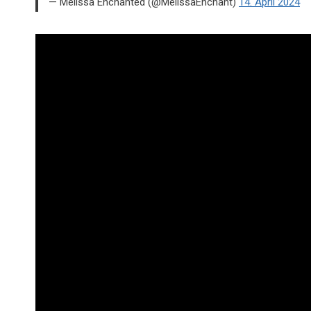
— Melissa Enchanted (@MelissaEnchant)
14. April 2024