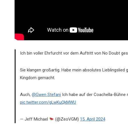
Ich bin voller Ehrfurcht vor dem Auftritt von No Doubt g
Sie klangen großartig. Habe mein absolutes Lieblingslied g
Kingdom gemacht.
Auch,
@Gwen Stefani
Ich habe auf der Coachella-Bühne 
pic.twitter.com/gLwKuQkMWU
— Jeff Michael
(@ZeoVGM)
15. April 2024