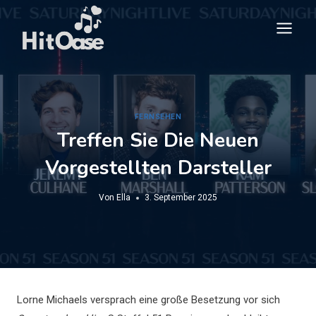
Zum
Inhalt
springen
FERNSEHEN
Treffen Sie Die Neuen
Vorgestellten Darsteller
Von
Ella
3. September 2025
Lorne Michaels versprach eine große Besetzung vor sich