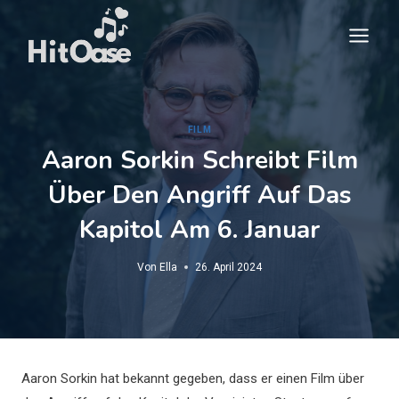
Zum
Inhalt
springen
FILM
Aaron Sorkin Schreibt Film
Über Den Angriff Auf Das
Kapitol Am 6. Januar
Von
Ella
26. April 2024
Aaron Sorkin hat bekannt gegeben, dass er einen Film über