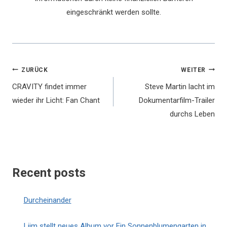
eingeschränkt werden sollte.
Beitragsnavigation
ZURÜCK
WEITER
CRAVITY findet immer
Steve Martin lacht im
wieder ihr Licht: Fan Chant
Dokumentarfilm-Trailer
durchs Leben
Recent posts
Durcheinander
Liim stellt neues Album vor Ein Sonnenblumengarten in