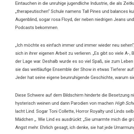
Eintauchen in die unruhige jugendliche Industrie, die als Zeit
„therapeutischen“ Schule namens Tall Pines und balances kult
Augenblind, sogar rosa Floyd, der neben niedrigen Jeans und
Podcasts bekommen.
„Ich möchte es einfach immer und immer wieder neu sehen“,
sich in ihrer eigenen Arbeit zu verlieren. „Es gibt so viele A-
der Lage war. Deshalb wurde es so viel Spaß, sie zum Leben
sie das weitläufige Ensemble der Show in etwas Tieferer auf
Jeder hat seine eigene beunruhigende Geschichte, warum sie 
Diese Schwere auf dem Bildschirm hinderte die Besetzung ni
hysterisch weinen und dann Parodien von machen
High Sch
lacht Lind. Sogar Toni Collette, Horror Royalty und Linds selb
Mädchen „. Wie Lind es ausdrückt: „Sie umarmte mich die grö
Angst mehr. Ehrlich gesagt, ich denke, sie hat jede Umarmung 