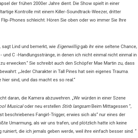
kapsel der frühen 2000er Jahre dient. Die Show spielt in einer
artige Kontrolle mit einem Killer-Soundtrack-Weezer, dritter
 Flip-Phones schleicht. Hören Sie oben oder wo immer Sie Ihre
 sagt Lind und bemerkt, wie
Eigenwillig
gab ihr eine seltene Chance,
, B- und C -Handlungsstränge, in denen ich nicht einmal nicht einmal in
 zu erwecken.“ Sie schreibt auch den Schöpfer Mae Martin zu, dass
bewahrt: „Jeder Charakter in Tall Pines hat sein eigenes Trauma.
hier sind, und das macht es so real.“
cht daran, die Kamera abzuwehren. „Wir würden in einer Szene
ool Musical
oder neu erstellen
Stirb langsam
Beim Mittagessen “,
st beschriebenes Fangirl-Trigger, erwies sich als“ nur eines der
ßte Umarmung, als wir uns trafen, und plötzlich hatte ich keine
ruiniert, die ich jemals geben werde, weil ihre einfach besser sind. “