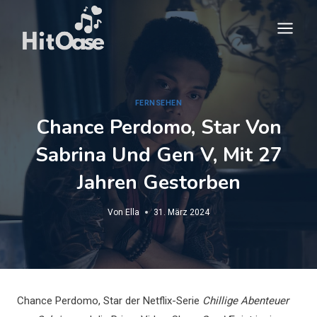
Zum
Inhalt
springen
FERNSEHEN
Chance Perdomo, Star Von
Sabrina Und Gen V, Mit 27
Jahren Gestorben
Von
Ella
31. März 2024
Chance Perdomo, Star der Netflix-Serie
Chillige Abenteuer