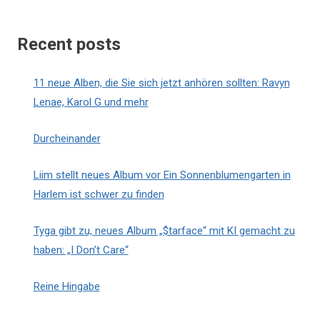
Recent posts
11 neue Alben, die Sie sich jetzt anhören sollten: Ravyn
Lenae, Karol G und mehr
Durcheinander
Liim stellt neues Album vor Ein Sonnenblumengarten in
Harlem ist schwer zu finden
Tyga gibt zu, neues Album „$tarface“ mit KI gemacht zu
haben: „I Don’t Care“
Reine Hingabe