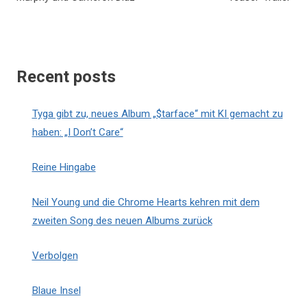
Recent posts
Tyga gibt zu, neues Album „$tarface“ mit KI gemacht zu
haben: „I Don’t Care“
Reine Hingabe
Neil Young und die Chrome Hearts kehren mit dem
zweiten Song des neuen Albums zurück
Verbolgen
Blaue Insel