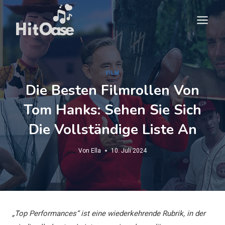
Zum
Inhalt
springen
FILM
Die Besten Filmrollen Von
Tom Hanks: Sehen Sie Sich
Die Vollständige Liste An
Von
Ella
10. Juli 2024
„Top Performances“ ist eine wiederkehrende Rubrik, in der