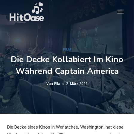
Zum
Inhalt
springen
FILM
Die Decke Kollabiert Im Kino
Während Captain America
Von
Ella
2. März 2025
Die Decke eines Kinos in Wenatchee, Washington, hat diese