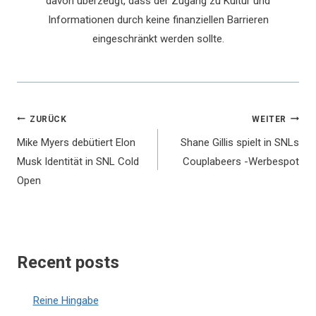
davon überzeugt, dass der Zugang zu Kultur und
Informationen durch keine finanziellen Barrieren
eingeschränkt werden sollte.
Beitragsnavigation
ZURÜCK
WEITER
Mike Myers debütiert Elon
Shane Gillis spielt in SNLs
Musk Identität in SNL Cold
Couplabeers -Werbespot
Open
Recent posts
Reine Hingabe