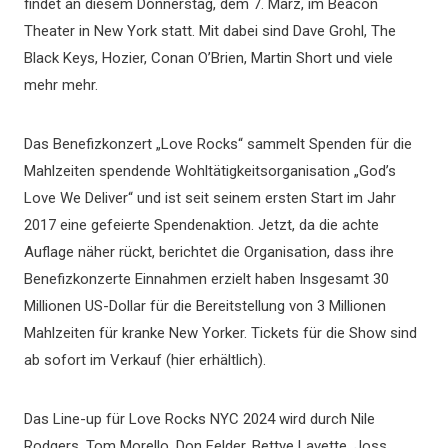
findet an diesem Donnerstag, dem 7. März, im Beacon
Theater in New York statt. Mit dabei sind Dave Grohl, The
Black Keys, Hozier, Conan O’Brien, Martin Short und viele
mehr mehr.
Das Benefizkonzert „Love Rocks“ sammelt Spenden für die
Mahlzeiten spendende Wohltätigkeitsorganisation „God’s
Love We Deliver“ und ist seit seinem ersten Start im Jahr
2017 eine gefeierte Spendenaktion. Jetzt, da die achte
Auflage näher rückt, berichtet die Organisation, dass ihre
Benefizkonzerte Einnahmen erzielt haben Insgesamt 30
Millionen US-Dollar für die Bereitstellung von 3 Millionen
Mahlzeiten für kranke New Yorker. Tickets für die Show sind
ab sofort im Verkauf (hier erhältlich).
Das Line-up für Love Rocks NYC 2024 wird durch Nile
Rodgers, Tom Morello, Don Felder, Bettye Lavette, Joss