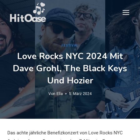
Zum
Inhalt
springen
FESTIVAL
Love Rocks NYC 2024 Mit
Dave Grohl, The Black Keys
Und Hozier
Von
Ella
5. März 2024
Das achte jährliche Benefizkonzert von Love Rocks NYC