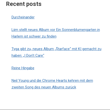
Recent posts
Durcheinander
Liim stellt neues Album vor Ein Sonnenblumengarten in
Harlem ist schwer zu finden
Tyga gibt zu, neues Album „$tarface“ mit KI gemacht zu
haben: „I Don’t Care“
Reine Hingabe
Neil Young und die Chrome Hearts kehren mit dem
zweiten Song des neuen Albums zurück