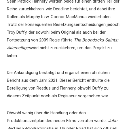
Sean Patrick Flannery werden beide für einen dritten Teil der
Reihe zurückkehren, wie Deadline berichtet, und dabei ihre
Rollen als Murphy bzw. Connor MacManus wiederholen.
Trotz der konsequenten Besetzungsentscheidungen jedoch
Troy Duffy, der sowohl beim Original als auch bei der
Fortsetzung von 2009 Regie führte
The Boondocks Saints:
Allerheiligen
wird nicht zurückkehren, um das Projekt zu
leiten.
Die Ankündigung bestätigt und ergänzt einen ähnlichen
Bericht aus dem Jahr 2021. Dieser Bericht enthüllte die
Beteiligung von Reedus und Flannery, obwohl Duffy zu
diesem Zeitpunkt noch als Regisseur vorgesehen war.
Obwohl wenig über die Handlung oder den
Produktionszeitplan des neuen Films verraten wurde,
John
Wic
Das k-Produktionshaus Thunder Road hat sich offiziell