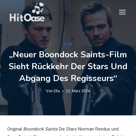
Zum
Inhalt
springen
FILM
„Neuer Boondock Saints-Film
Sieht Rückkehr Der Stars Und
Abgang Des Regisseurs“
Von
Ella
22. März 2024
Original
Boondock Saints
Die Stars Norman Reedus und