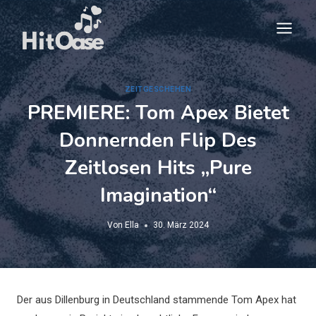
Zum
Inhalt
springen
ZEITGESCHEHEN
PREMIERE: Tom Apex Bietet
Donnernden Flip Des
Zeitlosen Hits „Pure
Imagination“
Von
Ella
30. März 2024
Der aus Dillenburg in Deutschland stammende Tom Apex hat