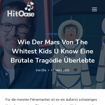
Zum
Inhalt
springen
KONZERT
Wie Der Mars Von The
Whitest Kids U Know Eine
Brutale Tragödie Überlebte
Von
Ella
11. März 2026
Für die meisten Filmemacher ist es ein äußerst schwieriges