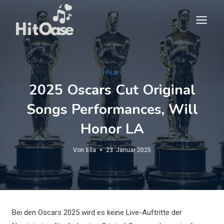
Zum
Inhalt
springen
FILM
2025 Oscars Cut Original
Songs Performances, Will
Honor LA
Von
Ella
23. Januar 2025
Bei den Oscars 2025 wird es keine Live-Auftritte der