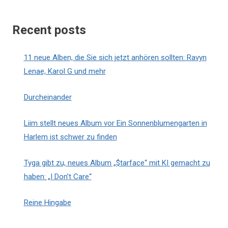
Recent posts
11 neue Alben, die Sie sich jetzt anhören sollten: Ravyn
Lenae, Karol G und mehr
Durcheinander
Liim stellt neues Album vor Ein Sonnenblumengarten in
Harlem ist schwer zu finden
Tyga gibt zu, neues Album „$tarface“ mit KI gemacht zu
haben: „I Don’t Care“
Reine Hingabe