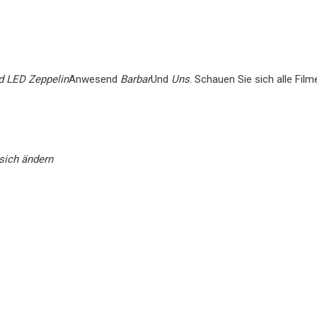
d LED Zeppelin
Anwesend
Barbar
Und
Uns
. Schauen Sie sich alle Film
sich ändern