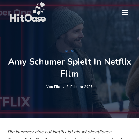
Zum
Inhalt
springen
FILM
Amy Schumer Spielt In Netflix
Film
Von
Ella
8. Februar 2025
Die Nummer eins auf Netflix ist ein wöchentliches