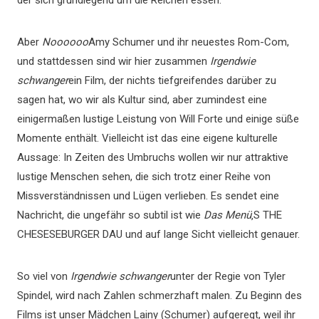
der sich grundlegend um die Reichen essen.
Aber
Noooooo
Amy Schumer und ihr neuestes Rom-Com,
und stattdessen sind wir hier zusammen
Irgendwie
schwanger
ein Film, der nichts tiefgreifendes darüber zu
sagen hat, wo wir als Kultur sind, aber zumindest eine
einigermaßen lustige Leistung von Will Forte und einige süße
Momente enthält. Vielleicht ist das eine eigene kulturelle
Aussage: In Zeiten des Umbruchs wollen wir nur attraktive
lustige Menschen sehen, die sich trotz einer Reihe von
Missverständnissen und Lügen verlieben. Es sendet eine
Nachricht, die ungefähr so ​​subtil ist wie
Das Menü
‚S THE
CHESESEBURGER DAU und auf lange Sicht vielleicht genauer.
So viel von
Irgendwie schwanger
unter der Regie von Tyler
Spindel, wird nach Zahlen schmerzhaft malen. Zu Beginn des
Films ist unser Mädchen Lainy (Schumer) aufgeregt, weil ihr