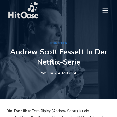
Zum
Inhalt
springen
FERNSEHEN
Andrew Scott Fesselt In Der
Netflix-Serie
Von
Ella
4. April 2024
Die Tonhöhe:
Tom Ripley (Andrew Scott) ist ein