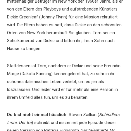
mittelmäßiger Betrüger im New York der 1960er Jahre, als er
von den Eltern des Playboys und aufstrebenden Künstlers
Dickie Greenleaf (Johnny Flynn) für eine Mission rekrutiert
wird: Die Eltern haben es satt, dass Dickie an den schönsten
Orten von New York herumläuft Sie glauben, Tom sei ein
Schulkamerad von Dickie und bitten ihn, ihren Sohn nach
Hause zu bringen.
Stattdessen ist Tom, nachdem er Dickie und seine Freundin
Marge (Dakota Fanning) kennengelernt hat, zu sehr in ihr
schönes italienisches Leben verliebt, um es jemals
loszulassen. Und leider wird er für mehr als eine Person in
ihrem Umfeld alles tun, um es zu behalten.
Du bist nicht einmal hässlich:
Steven Zaillian (
Schindlers
Liste
,
Der Ire
) schreibt und inszeniert jede Episode dieser
neuen Version von Patricia Highsmith
Der talentierte Mr.