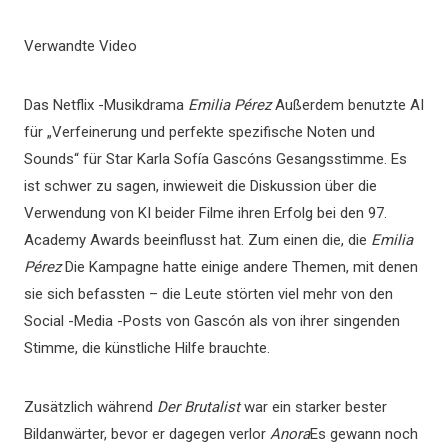
Verwandte Video
Das Netflix -Musikdrama
Emilia Pérez
Außerdem benutzte AI
für „Verfeinerung und perfekte spezifische Noten und
Sounds“ für Star Karla Sofía Gascóns Gesangsstimme. Es
ist schwer zu sagen, inwieweit die Diskussion über die
Verwendung von KI beider Filme ihren Erfolg bei den 97.
Academy Awards beeinflusst hat. Zum einen die, die
Emilia
Pérez
Die Kampagne hatte einige andere Themen, mit denen
sie sich befassten – die Leute störten viel mehr von den
Social -Media -Posts von Gascón als von ihrer singenden
Stimme, die künstliche Hilfe brauchte.
Zusätzlich während
Der Brutalist
war ein starker bester
Bildanwärter, bevor er dagegen verlor
Anora
Es gewann noch