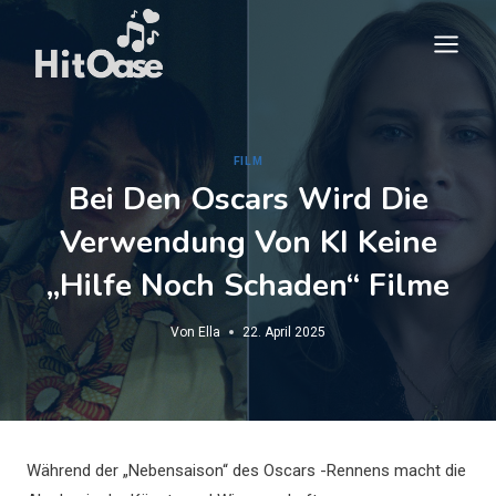
Zum
Inhalt
springen
FILM
Bei Den Oscars Wird Die
Verwendung Von KI Keine
„Hilfe Noch Schaden“ Filme
Von
Ella
22. April 2025
Während der „Nebensaison“ des Oscars -Rennens macht die