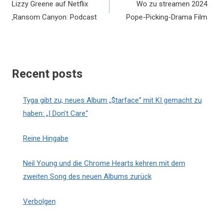
Lizzy Greene auf Netflix
Wo zu streamen 2024
‚Ransom Canyon: Podcast
Pope-Picking-Drama Film
Recent posts
Tyga gibt zu, neues Album „$tarface“ mit KI gemacht zu
haben: „I Don’t Care“
Reine Hingabe
Neil Young und die Chrome Hearts kehren mit dem
zweiten Song des neuen Albums zurück
Verbolgen