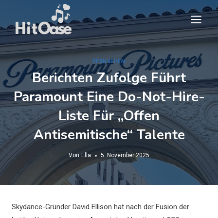
Zum
Inhalt
springen
FERNSEHEN
Berichten Zufolge Führt
Paramount Eine Do-Not-Hire-
Liste Für „offen
Antisemitische“ Talente
Von
Ella
5. November 2025
Skydance-Gründer David Ellison hat nach der Fusion der