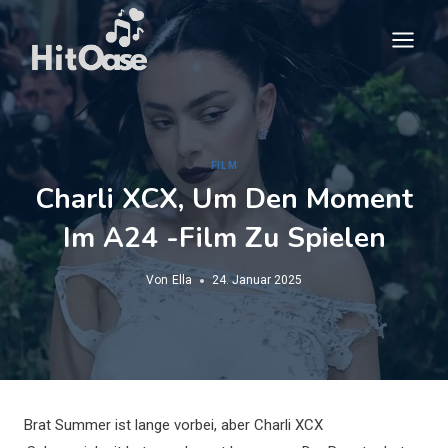
Zum
Inhalt
springen
FILM
Charli XCX, Um Den Moment
Im A24 -Film Zu Spielen
Von
Ella
24. Januar 2025
Brat Summer ist lange vorbei, aber Charli XCX