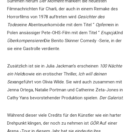
Summen herum
Der Moment
markiert die neuesten
Filmnachrichten für Charli, der auch in einem Remake des
Horrorfilms von 1978 auftreten wird
Gesichter des
Todes
eine Abenteuerkomödie mit dem Titel “
Opfern
ein in
Polen ansässiger Pete-OHS-Film mit dem Titel “
Erupcja
Und
Überkompensieren
Die Benito Skinner Comedy -Serie, in der
sie eine Gastrolle verdiente.
Zusätzlich ist sie in Julia Jackman’s erscheinen
100 Nächte
ein Held
sowie ein erotischer Thriller,
Ich will deinen
Sex
angeführt von Olivia Wilde. Sie wird auch zusammen mit
Jenna Ortega, Natalie Portman und Catherine Zeta-Jones in
Cathy Yans bevorstehender Produktion spielen.
Der Galerist
.
Während dieser viele Credits für den Künstler wie ein harter
Drehpunkt klingen, der noch zu nehmen ist
GÖR
Auf einer
Arena -Tour in diesem Jahr hat sie eindeutig ihre