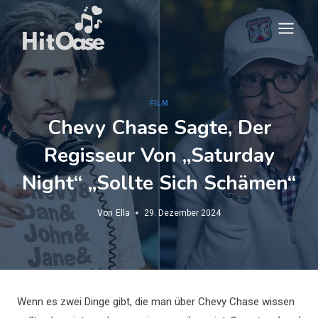
Zum
Inhalt
springen
FILM
Chevy Chase Sagte, Der
Regisseur Von „Saturday
Night“ „sollte Sich Schämen“
Von
Ella
29. Dezember 2024
Wenn es zwei Dinge gibt, die man über Chevy Chase wissen