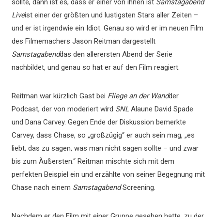
sollte, dann ist es, dass er einer von ihnen ist
Samstagabend
Live
ist einer der größten und lustigsten Stars aller Zeiten –
und er ist irgendwie ein Idiot. Genau so wird er im neuen Film
des Filmemachers Jason Reitman dargestellt
Samstagabend
das den allerersten Abend der Serie
nachbildet, und genau so hat er auf den Film reagiert.
Reitman war kürzlich Gast bei
Fliege an der Wand
der
Podcast, der von moderiert wird
SNL
Alaune David Spade
und Dana Carvey. Gegen Ende der Diskussion bemerkte
Carvey, dass Chase, so „großzügig“ er auch sein mag, „es
liebt, das zu sagen, was man nicht sagen sollte – und zwar
bis zum Äußersten.“ Reitman mischte sich mit dem
perfekten Beispiel ein und erzählte von seiner Begegnung mit
Chase nach einem
Samstagabend
Screening.
Nachdem er den Film mit einer Gruppe gesehen hatte, zu der