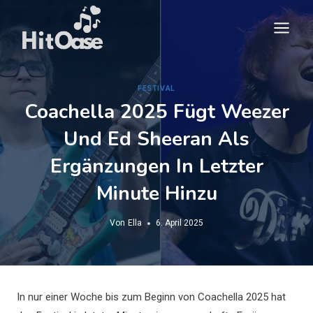
Zum
Inhalt
springen
FESTIVAL
Coachella 2025 Fügt Weezer
Und Ed Sheeran Als
Ergänzungen In Letzter
Minute Hinzu
Von
Ella
6. April 2025
In nur einer Woche bis zum Beginn von Coachella 2025 hat