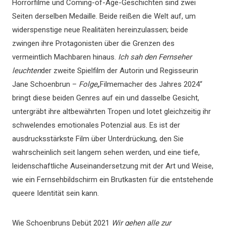
Horrorfilme und Coming-of-Age-Geschichten sind zwei
Seiten derselben Medaille. Beide reißen die Welt auf, um
widerspenstige neue Realitäten hereinzulassen; beide
zwingen ihre Protagonisten über die Grenzen des
vermeintlich Machbaren hinaus.
Ich sah den Fernseher
leuchten
der zweite Spielfilm der Autorin und Regisseurin
Jane Schoenbrun –
Folge
„Filmemacher des Jahres 2024“
bringt diese beiden Genres auf ein und dasselbe Gesicht,
untergräbt ihre altbewährten Tropen und lotet gleichzeitig ihr
schwelendes emotionales Potenzial aus. Es ist der
ausdrucksstärkste Film über Unterdrückung, den Sie
wahrscheinlich seit langem sehen werden, und eine tiefe,
leidenschaftliche Auseinandersetzung mit der Art und Weise,
wie ein Fernsehbildschirm ein Brutkasten für die entstehende
queere Identität sein kann.
Wie Schoenbruns Debüt 2021
Wir gehen alle zur