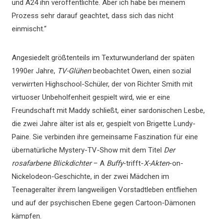
und A24 ihn veröffentlichte. Aber ich habe bei meinem
Prozess sehr darauf geachtet, dass sich das nicht
einmischt.“
Angesiedelt größtenteils im Texturwunderland der späten
1990er Jahre,
TV-Glühen
beobachtet Owen, einen sozial
verwirrten Highschool-Schüler, der von Richter Smith mit
virtuoser Unbeholfenheit gespielt wird, wie er eine
Freundschaft mit Maddy schließt, einer sardonischen Lesbe,
die zwei Jahre älter ist als er, gespielt von Brigette Lundy-
Paine. Sie verbinden ihre gemeinsame Faszination für eine
übernatürliche Mystery-TV-Show mit dem Titel
Der
rosafarbene Blickdichter
– A
Buffy
-trifft-
X-Akten
-on-
Nickelodeon-Geschichte, in der zwei Mädchen im
Teenageralter ihrem langweiligen Vorstadtleben entfliehen
und auf der psychischen Ebene gegen Cartoon-Dämonen
kämpfen.