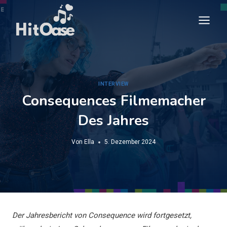
Zum
Inhalt
springen
INTERVIEW
Consequences Filmemacher
Des Jahres
Von
Ella
5. Dezember 2024
Der Jahresbericht von Consequence wird fortgesetzt,