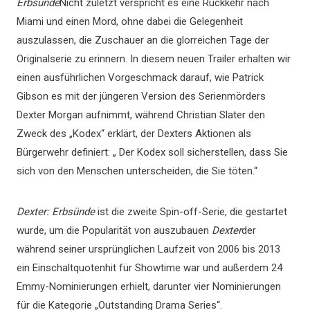
Erbsünde
Nicht zuletzt verspricht es eine Rückkehr nach
Miami und einen Mord, ohne dabei die Gelegenheit
auszulassen, die Zuschauer an die glorreichen Tage der
Originalserie zu erinnern. In diesem neuen Trailer erhalten wir
einen ausführlichen Vorgeschmack darauf, wie Patrick
Gibson es mit der jüngeren Version des Serienmörders
Dexter Morgan aufnimmt, während Christian Slater den
Zweck des „Kodex“ erklärt, der Dexters Aktionen als
Bürgerwehr definiert: „ Der Kodex soll sicherstellen, dass Sie
sich von den Menschen unterscheiden, die Sie töten.“
Dexter: Erbsünde
ist die zweite Spin-off-Serie, die gestartet
wurde, um die Popularität von auszubauen
Dexter
der
während seiner ursprünglichen Laufzeit von 2006 bis 2013
ein Einschaltquotenhit für Showtime war und außerdem 24
Emmy-Nominierungen erhielt, darunter vier Nominierungen
für die Kategorie „Outstanding Drama Series“.