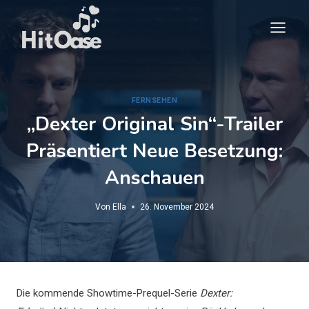
Zum
Inhalt
springen
FERNSEHEN
„Dexter Original Sin“-Trailer
Präsentiert Neue Besetzung:
Anschauen
Von
Ella
26. November 2024
Die kommende Showtime-Prequel-Serie
Dexter: