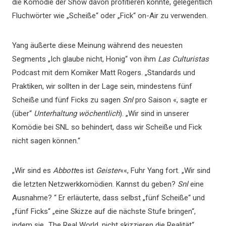
die Komödie der Show davon profitieren könnte, gelegentlich
Fluchwörter wie „Scheiße“ oder „Fick“ on-Air zu verwenden.
Yang äußerte diese Meinung während des neuesten
Segments „Ich glaube nicht, Honig“ von ihm
Las Culturistas
Podcast mit dem Komiker Matt Rogers. „Standards und
Praktiken, wir sollten in der Lage sein, mindestens fünf
Scheiße und fünf Ficks zu sagen
Snl
pro Saison «, sagte er
(über“
Unterhaltung wöchentlich
). „Wir sind in unserer
Komödie bei SNL so behindert, dass wir Scheiße und Fick
nicht sagen können.“
„Wir sind es
Abbott
es ist
Geister
««, Fuhr Yang fort. „Wir sind
die letzten Netzwerkkomödien. Kannst du geben?
Snl
eine
Ausnahme? “ Er erläuterte, dass selbst „fünf Scheiße“ und
„fünf Ficks“ „eine Skizze auf die nächste Stufe bringen“,
indem sie „The Real World, nicht skizzieren die Realität“