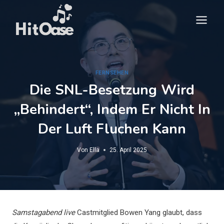
Zum
Inhalt
springen
FERNSEHEN
Die SNL-Besetzung Wird
„behindert“, Indem Er Nicht In
Der Luft Fluchen Kann
Von
Ella
25. April 2025
Samstagabend live
Castmitglied Bowen Yang glaubt, dass