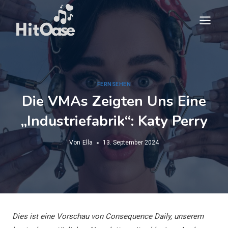
Zum
Inhalt
springen
FERNSEHEN
Die VMAs Zeigten Uns Eine
„Industriefabrik“: Katy Perry
Von
Ella
13. September 2024
Dies ist eine Vorschau von Consequence Daily, unserem