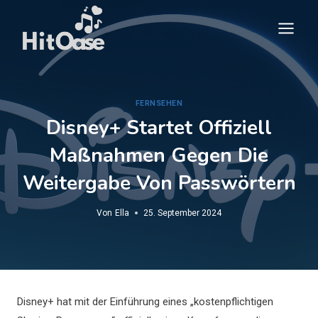
Zum
Inhalt
springen
FERNSEHEN
Disney+ Startet Offiziell
Maßnahmen Gegen Die
Weitergabe Von Passwörtern
Von
Ella
25. September 2024
Disney+ hat mit der Einführung eines „kostenpflichtigen