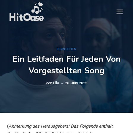
Zum
Inhalt
springen
FERNSEHEN
Ein Leitfaden Für Jeden Von
Vorgestellten Song
Von
Ella
26. Juni 2025
(
Anmerkung des Herausgebers: Das Folgende enthält