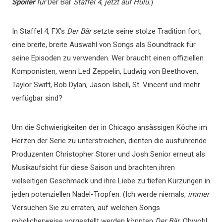
Spoiler
für
Der Bär
Staffel 4, jetzt auf Hulu.
)
In Staffel 4, FX’s
Der Bär
setzte seine stolze Tradition fort,
eine breite, breite Auswahl von Songs als Soundtrack für
seine Episoden zu verwenden. Wer braucht einen offiziellen
Komponisten, wenn Led Zeppelin, Ludwig von Beethoven,
Taylor Swift, Bob Dylan, Jason Isbell, St. Vincent und mehr
verfügbar sind?
Um die Schwierigkeiten der in Chicago ansässigen Köche im
Herzen der Serie zu unterstreichen, dienten die ausführende
Produzenten Christopher Storer und Josh Senior erneut als
Musikaufsicht für diese Saison und brachten ihren
vielseitigen Geschmack und ihre Liebe zu tiefen Kürzungen in
jeden potenziellen Nadel-Tropfen. (Ich werde niemals,
immer
Versuchen Sie zu erraten, auf welchen Songs
möglicherweise vorgestellt werden könnten
Der Bär
. Obwohl