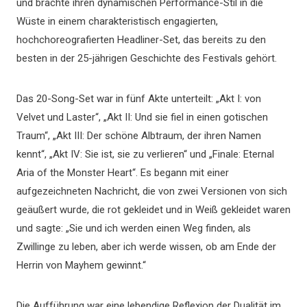
und brachte ihren dynamischen Performance-Stil in die
Wüste in einem charakteristisch engagierten,
hochchoreografierten Headliner-Set, das bereits zu den
besten in der 25-jährigen Geschichte des Festivals gehört.
Das 20-Song-Set war in fünf Akte unterteilt: „Akt I: von
Velvet und Laster“, „Akt II: Und sie fiel in einen gotischen
Traum“, „Akt III: Der schöne Albtraum, der ihren Namen
kennt“, „Akt IV: Sie ist, sie zu verlieren“ und „Finale: Eternal
Aria of the Monster Heart“. Es begann mit einer
aufgezeichneten Nachricht, die von zwei Versionen von sich
geäußert wurde, die rot gekleidet und in Weiß gekleidet waren
und sagte: „Sie und ich werden einen Weg finden, als
Zwillinge zu leben, aber ich werde wissen, ob am Ende der
Herrin von Mayhem gewinnt.“
Die Aufführung war eine lebendige Reflexion der Dualität im