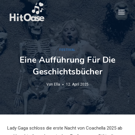
Zum
Inhalt
springen
FESTIVAL
Eine Aufführung Für Die
Geschichtsbücher
Von
Ella
12. April 2025
Lady Gaga schloss die erste Nacht von Coachella 2025 ab