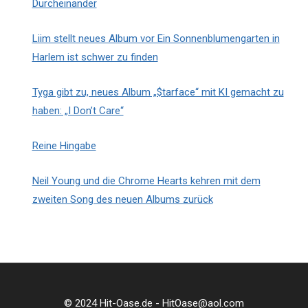
Durcheinander
Liim stellt neues Album vor Ein Sonnenblumengarten in
Harlem ist schwer zu finden
Tyga gibt zu, neues Album „$tarface“ mit KI gemacht zu
haben: „I Don’t Care“
Reine Hingabe
Neil Young und die Chrome Hearts kehren mit dem
zweiten Song des neuen Albums zurück
© 2024 Hit-Oase.de - HitOase@aol.com