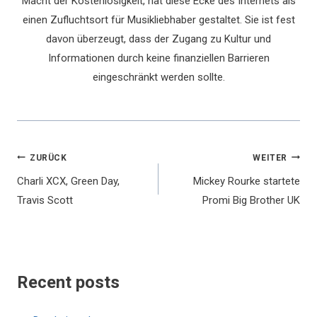
Macht der Kostenlosigkeit, hat diese Ecke des Internets als
einen Zufluchtsort für Musikliebhaber gestaltet. Sie ist fest
davon überzeugt, dass der Zugang zu Kultur und
Informationen durch keine finanziellen Barrieren
eingeschränkt werden sollte.
Beitragsnavigation
ZURÜCK
WEITER
Charli XCX, Green Day,
Mickey Rourke startete
Travis Scott
Promi Big Brother UK
Recent posts