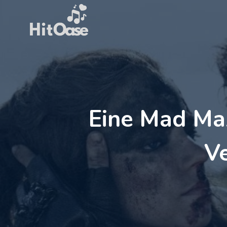
Zum
Inhalt
springen
Eine Mad Ma
Ve