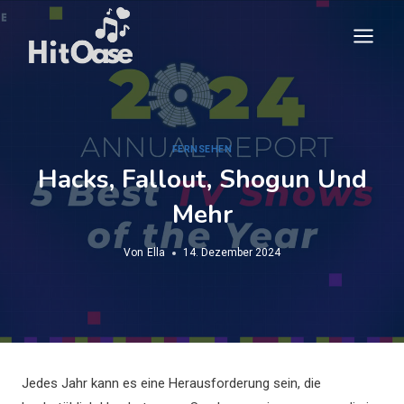
Zum
Inhalt
springen
FERNSEHEN
Hacks, Fallout, Shogun Und
Mehr
Von
Ella
14. Dezember 2024
Jedes Jahr kann es eine Herausforderung sein, die