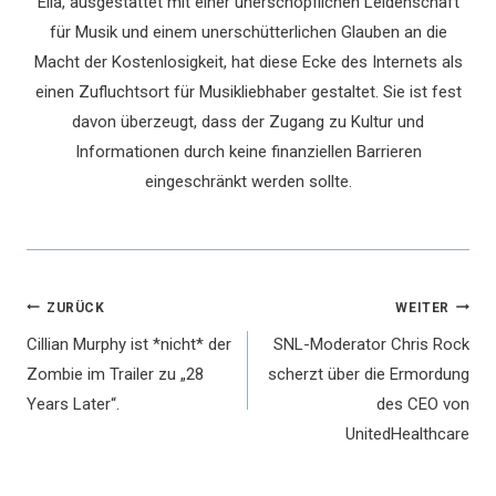
Ella, ausgestattet mit einer unerschöpflichen Leidenschaft
für Musik und einem unerschütterlichen Glauben an die
Macht der Kostenlosigkeit, hat diese Ecke des Internets als
einen Zufluchtsort für Musikliebhaber gestaltet. Sie ist fest
davon überzeugt, dass der Zugang zu Kultur und
Informationen durch keine finanziellen Barrieren
eingeschränkt werden sollte.
Beitragsnavigation
ZURÜCK
WEITER
Cillian Murphy ist *nicht* der
SNL-Moderator Chris Rock
Zombie im Trailer zu „28
scherzt über die Ermordung
Years Later“.
des CEO von
UnitedHealthcare