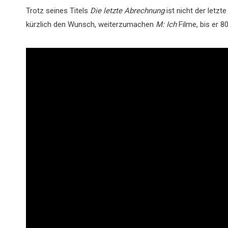
Trotz seines Titels
Die letzte Abrechnung
ist nicht der letzte
kürzlich den Wunsch, weiterzumachen
M: Ich
Filme, bis er 80 