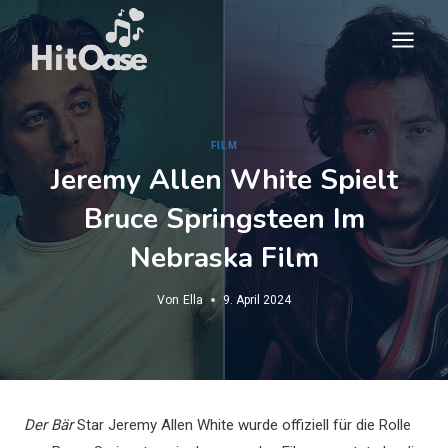
Zum
Inhalt
springen
FILM
Jeremy Allen White Spielt
Bruce Springsteen Im
Nebraska Film
Von
Ella
9. April 2024
Der Bär
Star Jeremy Allen White wurde offiziell für die Rolle