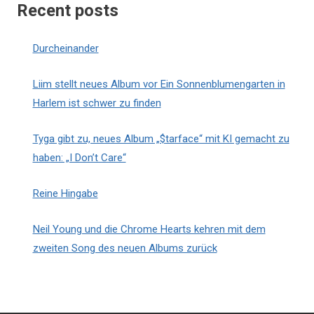
Recent posts
Durcheinander
Liim stellt neues Album vor Ein Sonnenblumengarten in
Harlem ist schwer zu finden
Tyga gibt zu, neues Album „$tarface“ mit KI gemacht zu
haben: „I Don’t Care“
Reine Hingabe
Neil Young und die Chrome Hearts kehren mit dem
zweiten Song des neuen Albums zurück