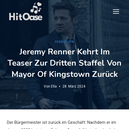
Zum
Inhalt
springen
FERNSEHEN
Jeremy Renner Kehrt Im
Teaser Zur Dritten Staffel Von
Mayor Of Kingstown Zurück
Von
Ella
28. März 2024
Der Bürgermeister ist zurück im Geschäft: Nachdem er im