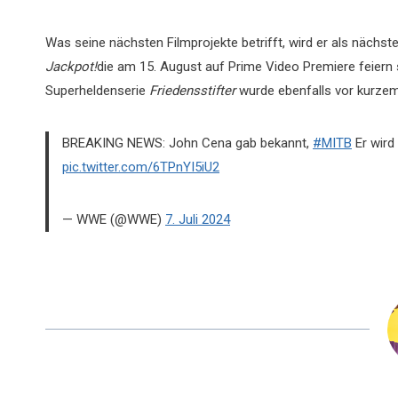
Was seine nächsten Filmprojekte betrifft, wird er als nächs
Jackpot!
die am 15. August auf Prime Video Premiere feiern s
Superheldenserie
Friedensstifter
wurde ebenfalls vor kurze
BREAKING NEWS: John Cena gab bekannt,
#MITB
Er wird
pic.twitter.com/6TPnYI5iU2
— WWE (@WWE)
7. Juli 2024