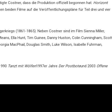
gte Costner, dass die Produktion offiziell begonnen hat.
Horizont
rsten beiden Filme auf die Veröffentlichungspläne für Teil drei und vier
gerkriegs (1861-1865). Neben Costner sind im Film Sienna Miller,
ans, Ella Hunt, Tim Guinee, Danny Huston, Colin Cunningham, Scot
orgia MacPhail, Douglas Smith, Luke Wilson, Isabelle Fuhrman,
 1990
Tanzt mit Wölfen
1997er Jahre
Der Postbote
und 2003
Offene