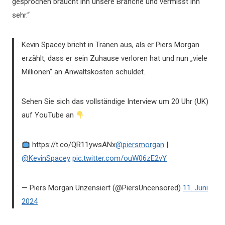
gesprochen braucht ihn unsere Branche und vermisst ihn
sehr.“
Kevin Spacey bricht in Tränen aus, als er Piers Morgan
erzählt, dass er sein Zuhause verloren hat und nun „viele
Millionen“ an Anwaltskosten schuldet.
Sehen Sie sich das vollständige Interview um 20 Uhr (UK)
auf YouTube an
https://t.co/QR11ywsANx
@piersmorgan
|
@KevinSpacey
pic.twitter.com/ouW06zE2vY
— Piers Morgan Unzensiert (@PiersUncensored)
11. Juni
2024