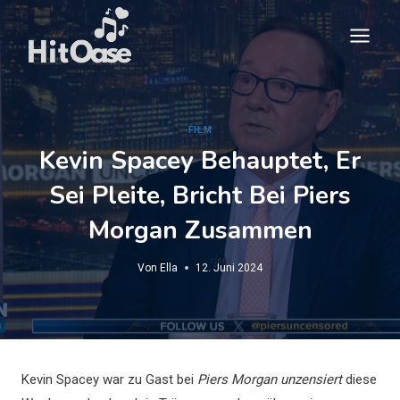
Zum
Inhalt
springen
FILM
Kevin Spacey Behauptet, Er
Sei Pleite, Bricht Bei Piers
Morgan Zusammen
Von
Ella
12. Juni 2024
Kevin Spacey war zu Gast bei
Piers Morgan unzensiert
diese